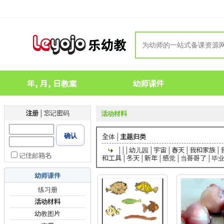
年, 月, 日教案
幼师课件
注册
|
忘记密码
活动材料
确认
全体
|
主题归类
|
|
|
幼儿园
|
宇宙
|
春天
|
我和家族
|
记住邮箱名
和工具
|
冬天
|
新年
|
感觉
|
当哥哥了
|
毕
幼师课件
练习册
活动材料
幼教图片