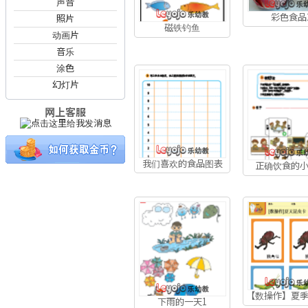
声音
彩色食品
照片
磁铁钓鱼
动画片
音乐
涂色
幻灯片
网上客服
我们喜欢的食品图表
正确饮食的
【数操作】夏
下雨的一天1